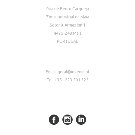
Rua de Bento Carqueja
Zona Industrial da Maia
Setor X Armazém 1
4475-248 Maia
PORTUGAL
Email:
geral@invenio.pt
Tel: +351 223 201 322