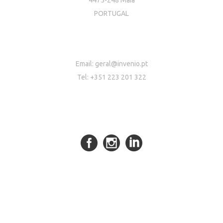
PORTUGAL
Email:
geral@invenio.pt
Tel: +351 223 201 322