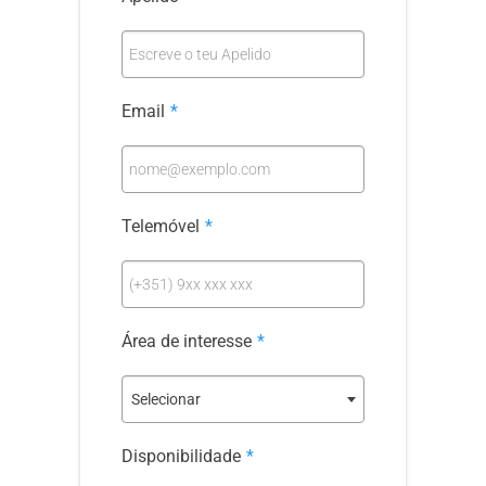
Escreve o teu Apelido
Email
*
nome@exemplo.com
Telemóvel
*
(+351) 9xx xxx xxx
Área de interesse
*
Selecionar
Disponibilidade
*