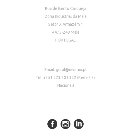
Rua de Bento Carqueja
Zona Industrial da Maia
Setor X Armazém 1
4475-248 Maia
PORTUGAL
Email:
geral@invenio.pt
Tel: +351 223 201 322 (Rede Fixa
Nacional)