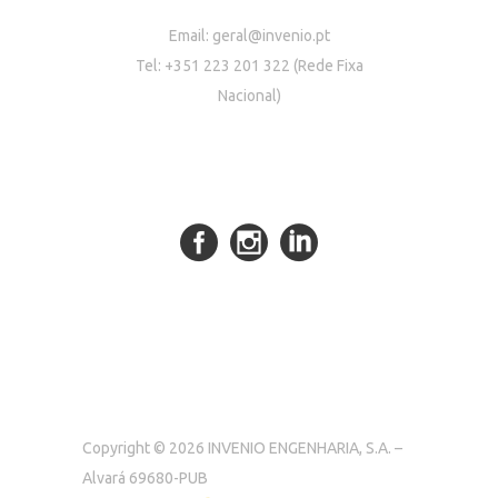
Email:
geral@invenio.pt
Tel: +351 223 201 322 (Rede Fixa
Nacional)
Copyright © 2026 INVENIO ENGENHARIA, S.A. –
Alvará 69680-PUB