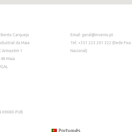
 Bento Carqueja
Email:
geral@invenio.pt
ndustrial da Maia
Tel: +351 223 201 322 (Rede Fixa
X Armazém 1
Nacional)
48 Maia
UGAL
rá 69680-PUB
Português